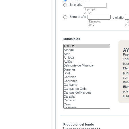
En el
año
Ejemplo:
2012
Entre
el año
y el año
Ejemplo:
E
2012
20
Municipios
A
Pue
Tod
bus
Ele
puls
con 
Bus
Ele
puls
el r
Productor del fondo