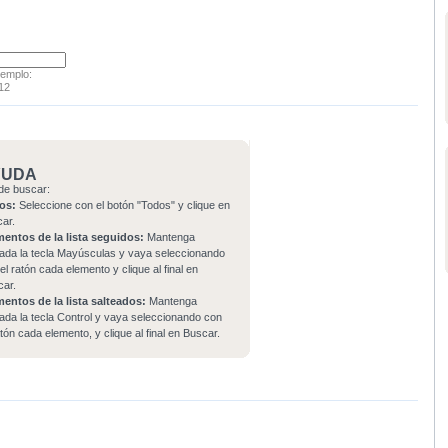
jemplo:
12
YUDA
de buscar:
os:
Seleccione con el botón "Todos" y clique en
car.
mentos de la lista seguidos:
Mantenga
ada la tecla Mayúsculas y vaya seleccionando
el ratón cada elemento y clique al final en
car.
mentos de la lista salteados:
Mantenga
ada la tecla Control y vaya seleccionando con
atón cada elemento, y clique al final en Buscar.