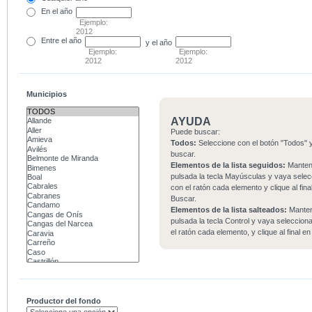
En el
año
Ejemplo:
2012
Entre
el año
y el año
Ejemplo:
Ejemplo:
2012
2012
Municipios
AYUDA
Puede buscar:
Todos:
Seleccione con el botón "Todos" y
buscar.
Elementos de la lista seguidos:
Mante
pulsada la tecla Mayúsculas y vaya sele
con el ratón cada elemento y clique al fina
Buscar.
Elementos de la lista salteados:
Mante
pulsada la tecla Control y vaya seleccio
el ratón cada elemento, y clique al final e
Productor del fondo