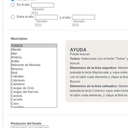
En el
año
Ejemplo:
2012
Entre
el año
y el año
Ejemplo:
Ejemplo:
2012
2012
Municipios
AYUDA
Puede buscar:
Todos:
Seleccione con el botón "Todos" y
buscar.
Elementos de la lista seguidos:
Mante
pulsada la tecla Mayúsculas y vaya sele
con el ratón cada elemento y clique al fina
Buscar.
Elementos de la lista salteados:
Mante
pulsada la tecla Control y vaya seleccio
el ratón cada elemento, y clique al final e
Productor del fondo