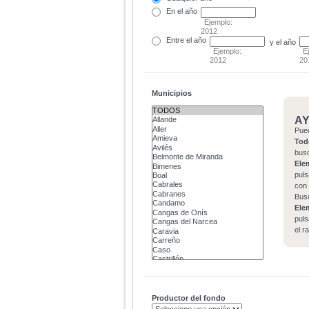
En el
año
Ejemplo:
2012
Entre
el año
y el año
Ejemplo:
E
2012
20
Municipios
A
Pue
Tod
bus
Ele
puls
con 
Bus
Ele
puls
el r
Productor del fondo