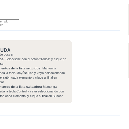
jemplo:
12
YUDA
de buscar:
os:
Seleccione con el botón "Todos" y clique en
car.
mentos de la lista seguidos:
Mantenga
ada la tecla Mayúsculas y vaya seleccionando
el ratón cada elemento y clique al final en
car.
mentos de la lista salteados:
Mantenga
ada la tecla Control y vaya seleccionando con
atón cada elemento, y clique al final en Buscar.