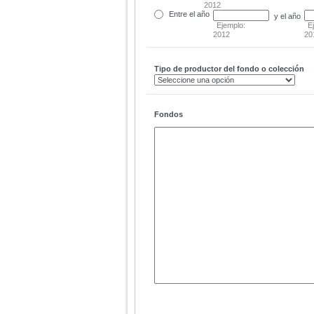
2012
Entre
el año
y el año
Ejemplo:
E
2012
20
Tipo de productor del fondo o colección
Fondos