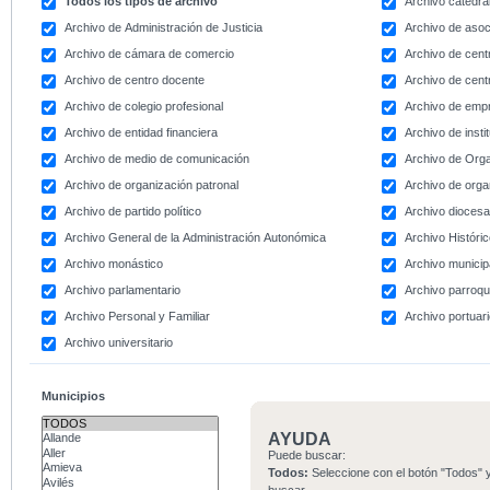
Todos los tipos de archivo
Archivo catedral
Archivo de Administración de Justicia
Archivo de asoc
Archivo de cámara de comercio
Archivo de centr
Archivo de centro docente
Archivo de centr
Archivo de colegio profesional
Archivo de emp
Archivo de entidad financiera
Archivo de instit
Archivo de medio de comunicación
Archivo de Org
Archivo de organización patronal
Archivo de orga
Archivo de partido político
Archivo dioces
Archivo General de la Administración Autonómica
Archivo Históri
Archivo monástico
Archivo municip
Archivo parlamentario
Archivo parroqu
Archivo Personal y Familiar
Archivo portuar
Archivo universitario
Municipios
AYUDA
Puede buscar:
Todos:
Seleccione con el botón "Todos" y