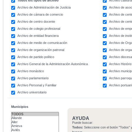
Todos los tipos de archivo
Archivo catedral
Archivo de Administración de Justicia
Archivo de asoc
Archivo de cámara de comercio
Archivo de centr
Archivo de centro docente
Archivo de centr
Archivo de colegio profesional
Archivo de emp
Archivo de entidad financiera
Archivo de instit
Archivo de medio de comunicación
Archivo de Org
Archivo de organización patronal
Archivo de orga
Archivo de partido político
Archivo dioces
Archivo General de la Administración Autonómica
Archivo Históri
Archivo monástico
Archivo municip
Archivo parlamentario
Archivo parroqu
Archivo Personal y Familiar
Archivo portuar
Archivo universitario
Municipios
AYUDA
Puede buscar:
Todos:
Seleccione con el botón "Todos" y