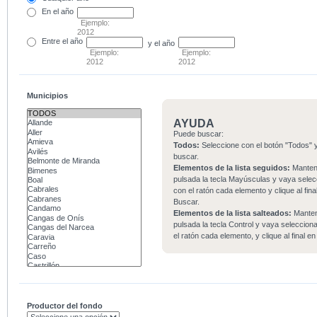
En el
año
Ejemplo:
2012
Entre
el año
y el año
Ejemplo:
Ejemplo:
2012
2012
Municipios
AYUDA
Puede buscar:
Todos:
Seleccione con el botón "Todos" y
buscar.
Elementos de la lista seguidos:
Mante
pulsada la tecla Mayúsculas y vaya sele
con el ratón cada elemento y clique al fina
Buscar.
Elementos de la lista salteados:
Mante
pulsada la tecla Control y vaya seleccio
el ratón cada elemento, y clique al final e
Productor del fondo