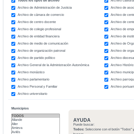
Todos los tipos de archivo
Archivo catedral
Archivo de Administración de Justicia
Archivo de asoc
Archivo de cámara de comercio
Archivo de centr
Archivo de centro docente
Archivo de centr
Archivo de colegio profesional
Archivo de emp
Archivo de entidad financiera
Archivo de instit
Archivo de medio de comunicación
Archivo de Org
Archivo de organización patronal
Archivo de orga
Archivo de partido político
Archivo dioces
Archivo General de la Administración Autonómica
Archivo Históri
Archivo monástico
Archivo municip
Archivo parlamentario
Archivo parroqu
Archivo Personal y Familiar
Archivo portuar
Archivo universitario
Municipios
AYUDA
Puede buscar:
Todos:
Seleccione con el botón "Todos" y