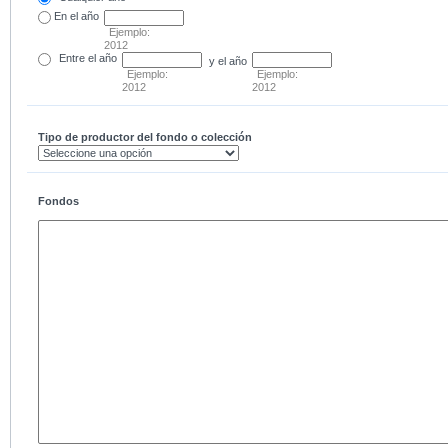
En el
año
Ejemplo:
2012
Entre
el año
y el año
Ejemplo:
Ejemplo:
2012
2012
Tipo de productor del fondo o colección
Fondos