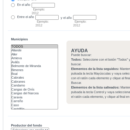
En el
año
Ejemplo:
2012
Entre
el año
y el año
Ejemplo:
Ejemplo:
2012
2012
Municipios
AYUDA
Puede buscar:
Todos:
Seleccione con el botón "Todos" y
buscar.
Elementos de la lista seguidos:
Mante
pulsada la tecla Mayúsculas y vaya sele
con el ratón cada elemento y clique al fina
Buscar.
Elementos de la lista salteados:
Mante
pulsada la tecla Control y vaya seleccio
el ratón cada elemento, y clique al final e
Productor del fondo