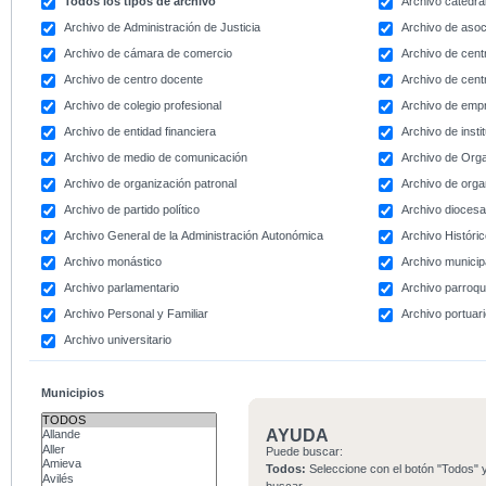
Todos los tipos de archivo
Archivo catedral
Archivo de Administración de Justicia
Archivo de asoc
Archivo de cámara de comercio
Archivo de centr
Archivo de centro docente
Archivo de centr
Archivo de colegio profesional
Archivo de emp
Archivo de entidad financiera
Archivo de instit
Archivo de medio de comunicación
Archivo de Org
Archivo de organización patronal
Archivo de orga
Archivo de partido político
Archivo dioces
Archivo General de la Administración Autonómica
Archivo Históri
Archivo monástico
Archivo municip
Archivo parlamentario
Archivo parroqu
Archivo Personal y Familiar
Archivo portuar
Archivo universitario
Municipios
AYUDA
Puede buscar:
Todos:
Seleccione con el botón "Todos" y