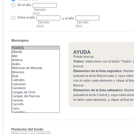
En el
año
Ejemplo:
2012
Entre
el año
y el año
Ejemplo:
Ejemplo:
2012
2012
Municipios
AYUDA
Puede buscar:
Todos:
Seleccione con el botón "Todos" y
buscar.
Elementos de la lista seguidos:
Mante
pulsada la tecla Mayúsculas y vaya sele
con el ratón cada elemento y clique al fina
Buscar.
Elementos de la lista salteados:
Mante
pulsada la tecla Control y vaya seleccio
el ratón cada elemento, y clique al final e
Productor del fondo