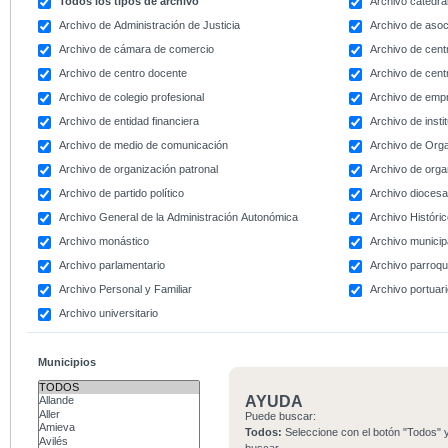
Todos los tipos de archivo
Archivo catedral
Archivo de Administración de Justicia
Archivo de asoc
Archivo de cámara de comercio
Archivo de centr
Archivo de centro docente
Archivo de centr
Archivo de colegio profesional
Archivo de emp
Archivo de entidad financiera
Archivo de instit
Archivo de medio de comunicación
Archivo de Org
Archivo de organización patronal
Archivo de orga
Archivo de partido político
Archivo dioces
Archivo General de la Administración Autonómica
Archivo Históri
Archivo monástico
Archivo municip
Archivo parlamentario
Archivo parroqu
Archivo Personal y Familiar
Archivo portuar
Archivo universitario
Municipios
AYUDA
Puede buscar:
Todos:
Seleccione con el botón "Todos" y