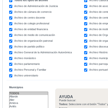
Todos los tipos de archivo
Archivo catedral
Archivo de Administración de Justicia
Archivo de asoc
Archivo de cámara de comercio
Archivo de centr
Archivo de centro docente
Archivo de centr
Archivo de colegio profesional
Archivo de emp
Archivo de entidad financiera
Archivo de instit
Archivo de medio de comunicación
Archivo de Org
Archivo de organización patronal
Archivo de orga
Archivo de partido político
Archivo dioces
Archivo General de la Administración Autonómica
Archivo Históri
Archivo monástico
Archivo municip
Archivo parlamentario
Archivo parroqu
Archivo Personal y Familiar
Archivo portuar
Archivo universitario
Municipios
AYUDA
Puede buscar:
Todos:
Seleccione con el botón "Todos" y