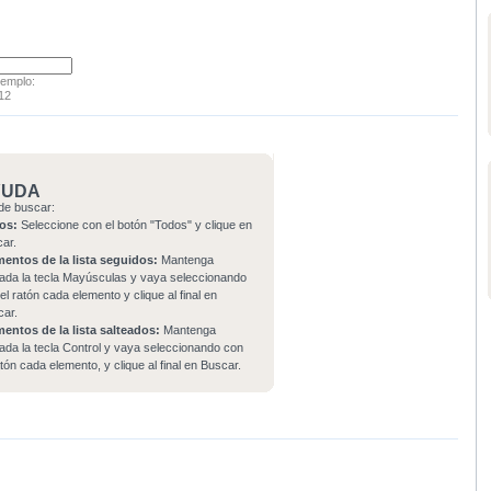
jemplo:
12
YUDA
de buscar:
os:
Seleccione con el botón "Todos" y clique en
car.
mentos de la lista seguidos:
Mantenga
ada la tecla Mayúsculas y vaya seleccionando
el ratón cada elemento y clique al final en
car.
mentos de la lista salteados:
Mantenga
ada la tecla Control y vaya seleccionando con
atón cada elemento, y clique al final en Buscar.