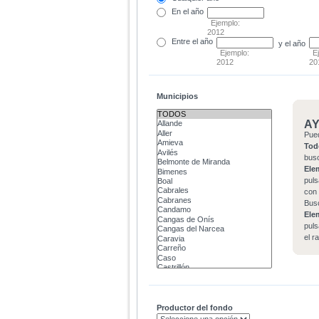
En el
año
Ejemplo:
2012
Entre
el año
y el año
Ejemplo:
E
2012
20
Municipios
A
Pue
Tod
bus
Ele
puls
con 
Bus
Ele
puls
el r
Productor del fondo