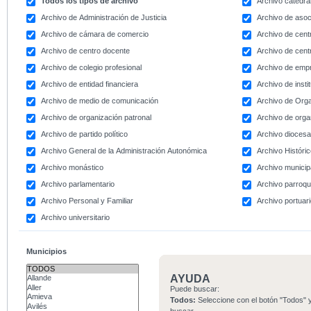
Todos los tipos de archivo
Archivo catedral
Archivo de Administración de Justicia
Archivo de asoc
Archivo de cámara de comercio
Archivo de centr
Archivo de centro docente
Archivo de centr
Archivo de colegio profesional
Archivo de emp
Archivo de entidad financiera
Archivo de instit
Archivo de medio de comunicación
Archivo de Org
Archivo de organización patronal
Archivo de orga
Archivo de partido político
Archivo dioces
Archivo General de la Administración Autonómica
Archivo Históri
Archivo monástico
Archivo municip
Archivo parlamentario
Archivo parroqu
Archivo Personal y Familiar
Archivo portuar
Archivo universitario
Municipios
AYUDA
Puede buscar:
Todos:
Seleccione con el botón "Todos" y