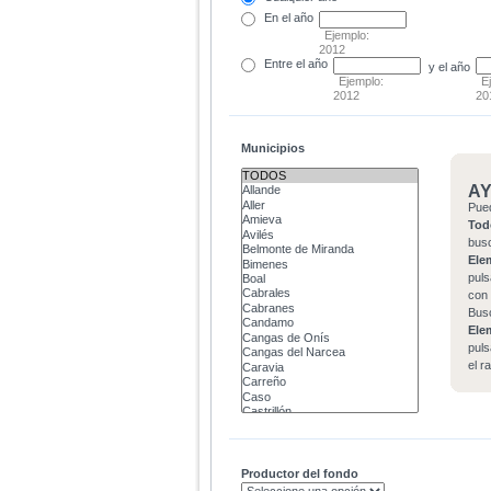
En el
año
Ejemplo:
2012
Entre
el año
y el año
Ejemplo:
E
2012
20
Municipios
A
Pue
Tod
bus
Ele
puls
con 
Bus
Ele
puls
el r
Productor del fondo