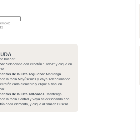
jemplo:
12
YUDA
de buscar:
os:
Seleccione con el botón "Todos" y clique en
car.
mentos de la lista seguidos:
Mantenga
ada la tecla Mayúsculas y vaya seleccionando
el ratón cada elemento y clique al final en
car.
mentos de la lista salteados:
Mantenga
ada la tecla Control y vaya seleccionando con
atón cada elemento, y clique al final en Buscar.