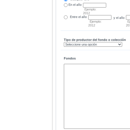
En el
año
Ejemplo:
2012
Entre
el año
y el año
Ejemplo:
E
2012
20
Tipo de productor del fondo o colección
Fondos