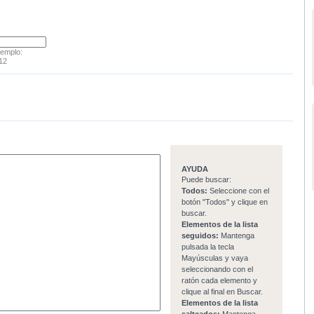
jemplo:
12
AYUDA
Puede buscar:
Todos:
Seleccione con el
botón "Todos" y clique en
buscar.
Elementos de la lista
seguidos:
Mantenga
pulsada la tecla
Mayúsculas y vaya
seleccionando con el
ratón cada elemento y
clique al final en Buscar.
Elementos de la lista
salteados:
Mantenga