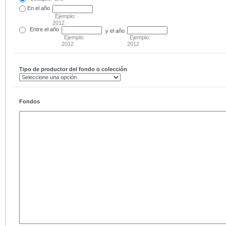
En el
año
Ejemplo:
2012
Entre
el año
y el año
Ejemplo:
Ejemplo:
2012
2012
Tipo de productor del fondo o colección
Fondos