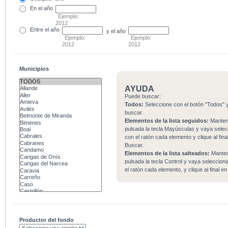
En el
año
Ejemplo:
2012
Entre
el año
y el año
Ejemplo:
Ejemplo:
2012
2012
Municipios
AYUDA
Puede buscar:
Todos:
Seleccione con el botón "Todos" y
buscar.
Elementos de la lista seguidos:
Mante
pulsada la tecla Mayúsculas y vaya sele
con el ratón cada elemento y clique al fina
Buscar.
Elementos de la lista salteados:
Mante
pulsada la tecla Control y vaya seleccio
el ratón cada elemento, y clique al final e
Productor del fondo