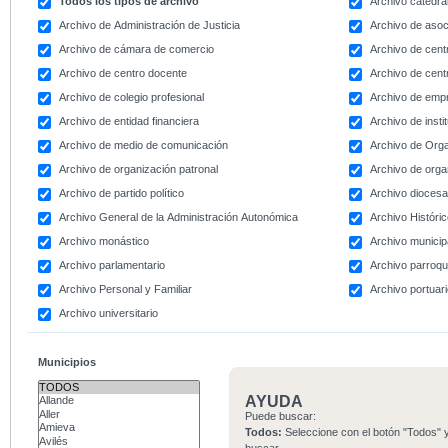
Todos los tipos de archivo
Archivo catedral
Archivo de Administración de Justicia
Archivo de asoc
Archivo de cámara de comercio
Archivo de centr
Archivo de centro docente
Archivo de centr
Archivo de colegio profesional
Archivo de emp
Archivo de entidad financiera
Archivo de instit
Archivo de medio de comunicación
Archivo de Org
Archivo de organización patronal
Archivo de orga
Archivo de partido político
Archivo dioces
Archivo General de la Administración Autonómica
Archivo Históri
Archivo monástico
Archivo municip
Archivo parlamentario
Archivo parroqu
Archivo Personal y Familiar
Archivo portuar
Archivo universitario
Municipios
AYUDA
Puede buscar:
Todos:
Seleccione con el botón "Todos" y