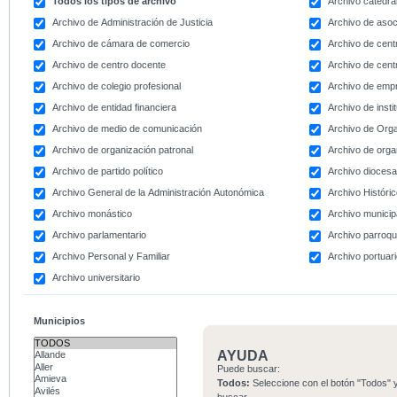
Todos los tipos de archivo
Archivo catedral
Archivo de Administración de Justicia
Archivo de asoc
Archivo de cámara de comercio
Archivo de centr
Archivo de centro docente
Archivo de centr
Archivo de colegio profesional
Archivo de emp
Archivo de entidad financiera
Archivo de instit
Archivo de medio de comunicación
Archivo de Org
Archivo de organización patronal
Archivo de orga
Archivo de partido político
Archivo dioces
Archivo General de la Administración Autonómica
Archivo Históri
Archivo monástico
Archivo municip
Archivo parlamentario
Archivo parroqu
Archivo Personal y Familiar
Archivo portuar
Archivo universitario
Municipios
AYUDA
Puede buscar:
Todos:
Seleccione con el botón "Todos" y