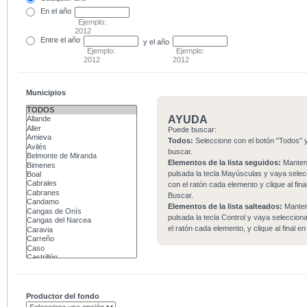
En el
año
Ejemplo:
2012
Entre
el año
y el año
Ejemplo:
Ejemplo:
2012
2012
Municipios
AYUDA
Puede buscar:
Todos:
Seleccione con el botón "Todos" y
buscar.
Elementos de la lista seguidos:
Mante
pulsada la tecla Mayúsculas y vaya sele
con el ratón cada elemento y clique al fina
Buscar.
Elementos de la lista salteados:
Mante
pulsada la tecla Control y vaya seleccio
el ratón cada elemento, y clique al final e
Productor del fondo