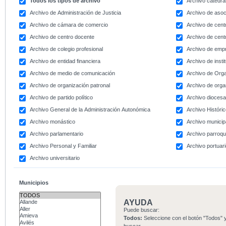
Todos los tipos de archivo
Archivo catedral
Archivo de Administración de Justicia
Archivo de asoc
Archivo de cámara de comercio
Archivo de centr
Archivo de centro docente
Archivo de centr
Archivo de colegio profesional
Archivo de emp
Archivo de entidad financiera
Archivo de instit
Archivo de medio de comunicación
Archivo de Org
Archivo de organización patronal
Archivo de orga
Archivo de partido político
Archivo dioces
Archivo General de la Administración Autonómica
Archivo Históri
Archivo monástico
Archivo municip
Archivo parlamentario
Archivo parroqu
Archivo Personal y Familiar
Archivo portuar
Archivo universitario
Municipios
AYUDA
Puede buscar:
Todos:
Seleccione con el botón "Todos" y