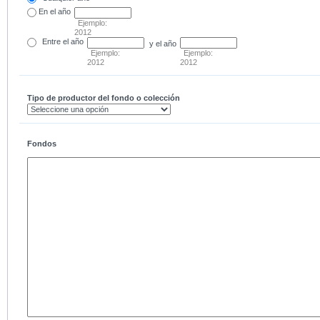
En el
año
Ejemplo:
2012
Entre
el año
y el año
Ejemplo:
Ejemplo:
2012
2012
Tipo de productor del fondo o colección
Fondos