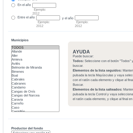
En el
año
Ejemplo:
2012
Entre
el año
y el año
Ejemplo:
Ejemplo:
2012
2012
Municipios
AYUDA
Puede buscar:
Todos:
Seleccione con el botón "Todos" y
buscar.
Elementos de la lista seguidos:
Mante
pulsada la tecla Mayúsculas y vaya sele
con el ratón cada elemento y clique al fina
Buscar.
Elementos de la lista salteados:
Mante
pulsada la tecla Control y vaya seleccio
el ratón cada elemento, y clique al final e
Productor del fondo