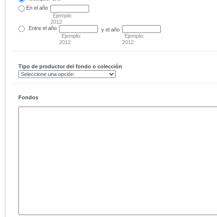
En el
año
Ejemplo:
2012
Entre
el año
y el año
Ejemplo:
Ejemplo:
2012
2012
Tipo de productor del fondo o colección
Fondos