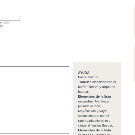
jemplo:
12
AYUDA
Puede buscar:
Todos:
Seleccione con el
botón "Todos" y clique en
buscar.
Elementos de la lista
seguidos:
Mantenga
pulsada la tecla
Mayúsculas y vaya
seleccionando con el
ratón cada elemento y
clique al final en Buscar.
Elementos de la lista
salteados:
Mantenga