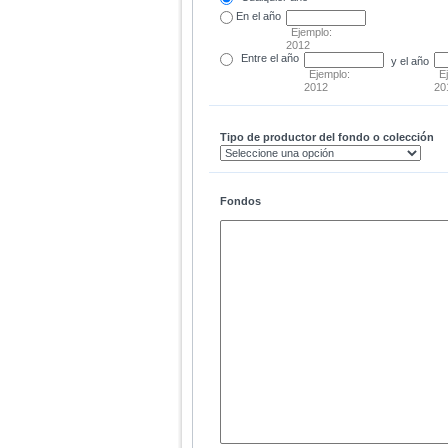
En el
año
Ejemplo:
2012
Entre
el año
y el año
Ejemplo:
E
2012
20
Tipo de productor del fondo o colección
Fondos