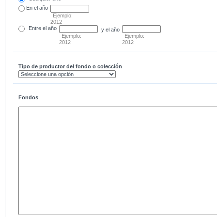
En el
año
Ejemplo:
2012
Entre
el año
y el año
Ejemplo:
Ejemplo:
2012
2012
Tipo de productor del fondo o colección
Fondos