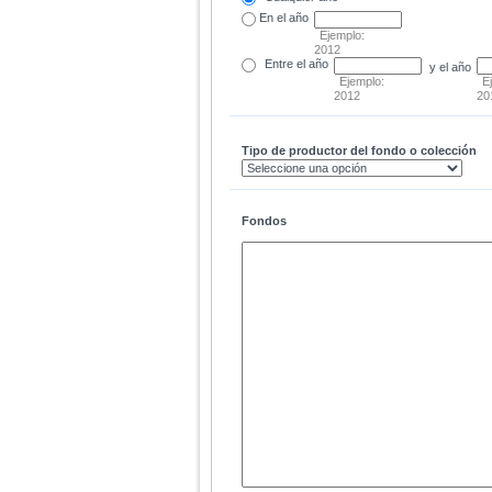
En el
año
Ejemplo:
2012
Entre
el año
y el año
Ejemplo:
E
2012
20
Tipo de productor del fondo o colección
Fondos