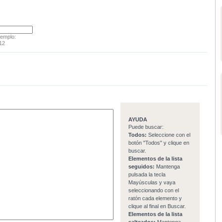
jemplo:
12
AYUDA
Puede buscar:
Todos:
Seleccione con el
botón "Todos" y clique en
buscar.
Elementos de la lista
seguidos:
Mantenga
pulsada la tecla
Mayúsculas y vaya
seleccionando con el
ratón cada elemento y
clique al final en Buscar.
Elementos de la lista
salteados:
Mantenga