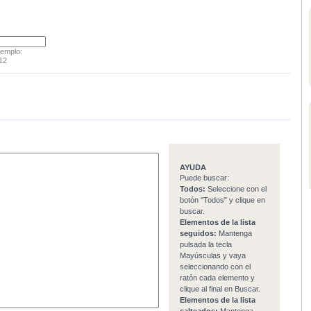
jemplo:
12
AYUDA
Puede buscar:
Todos:
Seleccione con el
botón "Todos" y clique en
buscar.
Elementos de la lista
seguidos:
Mantenga
pulsada la tecla
Mayúsculas y vaya
seleccionando con el
ratón cada elemento y
clique al final en Buscar.
Elementos de la lista
salteados:
Mantenga