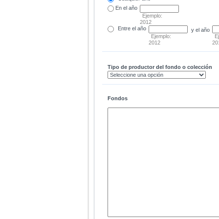
En el
año
Ejemplo:
2012
Entre
el año
y el año
Ejemplo:
E
2012
20
Tipo de productor del fondo o colección
Fondos