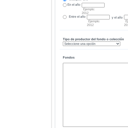
En el
año
Ejemplo:
2012
Entre
el año
y el año
Ejemplo:
E
2012
20
Tipo de productor del fondo o colección
Fondos