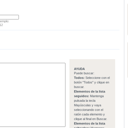
jemplo:
12
AYUDA
Puede buscar:
Todos:
Seleccione con el
botón "Todos" y clique en
buscar.
Elementos de la lista
seguidos:
Mantenga
pulsada la tecla
Mayúsculas y vaya
seleccionando con el
ratón cada elemento y
clique al final en Buscar.
Elementos de la lista
salteados:
Mantenga