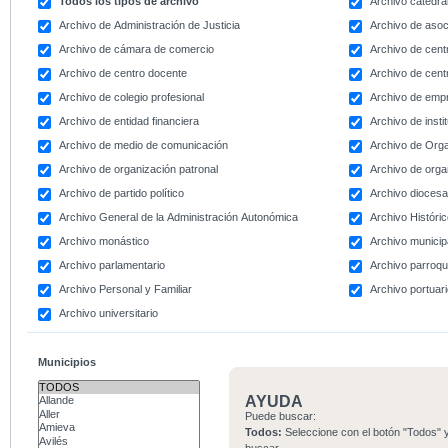
Todos los tipos de archivo
Archivo catedral
Archivo de Administración de Justicia
Archivo de asoc
Archivo de cámara de comercio
Archivo de centr
Archivo de centro docente
Archivo de centr
Archivo de colegio profesional
Archivo de emp
Archivo de entidad financiera
Archivo de instit
Archivo de medio de comunicación
Archivo de Org
Archivo de organización patronal
Archivo de orga
Archivo de partido político
Archivo dioces
Archivo General de la Administración Autonómica
Archivo Históri
Archivo monástico
Archivo municip
Archivo parlamentario
Archivo parroqu
Archivo Personal y Familiar
Archivo portuar
Archivo universitario
Municipios
AYUDA
Puede buscar:
Todos:
Seleccione con el botón "Todos" y