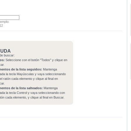
jemplo:
12
YUDA
de buscar:
os:
Seleccione con el botón "Todos" y clique en
car.
mentos de la lista seguidos:
Mantenga
ada la tecla Mayúsculas y vaya seleccionando
el ratón cada elemento y clique al final en
car.
mentos de la lista salteados:
Mantenga
ada la tecla Control y vaya seleccionando con
atón cada elemento, y clique al final en Buscar.