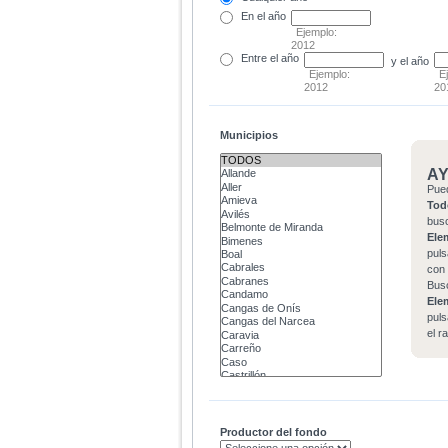
En el
año
Ejemplo:
2012
Entre
el año
y el año
Ejemplo:
E
2012
20
Municipios
A
Pue
Tod
bus
Ele
puls
con 
Bus
Ele
puls
el r
Productor del fondo