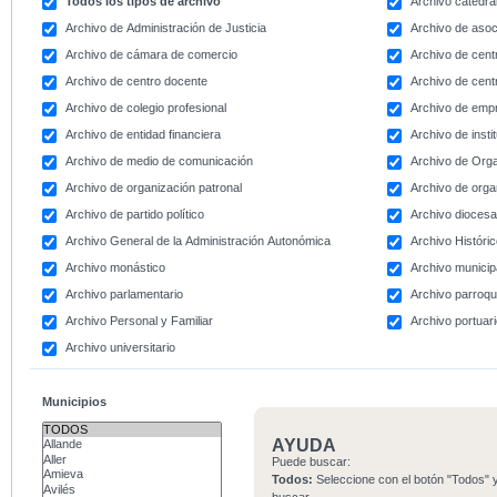
Todos los tipos de archivo
Archivo catedral
Archivo de Administración de Justicia
Archivo de asoc
Archivo de cámara de comercio
Archivo de centr
Archivo de centro docente
Archivo de centr
Archivo de colegio profesional
Archivo de emp
Archivo de entidad financiera
Archivo de instit
Archivo de medio de comunicación
Archivo de Org
Archivo de organización patronal
Archivo de orga
Archivo de partido político
Archivo dioces
Archivo General de la Administración Autonómica
Archivo Históri
Archivo monástico
Archivo municip
Archivo parlamentario
Archivo parroqu
Archivo Personal y Familiar
Archivo portuar
Archivo universitario
Municipios
AYUDA
Puede buscar:
Todos:
Seleccione con el botón "Todos" y