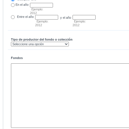
En el
año
Ejemplo:
2012
Entre
el año
y el año
Ejemplo:
Ejemplo:
2012
2012
Tipo de productor del fondo o colección
Fondos