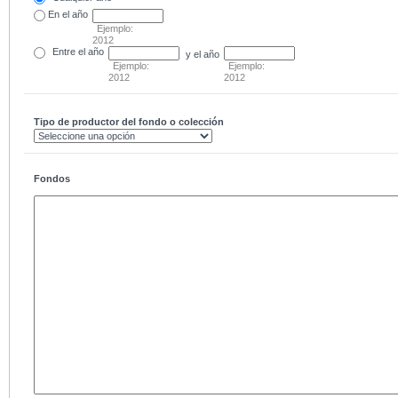
En el
año
Ejemplo:
2012
Entre
el año
y el año
Ejemplo:
Ejemplo:
2012
2012
Tipo de productor del fondo o colección
Fondos