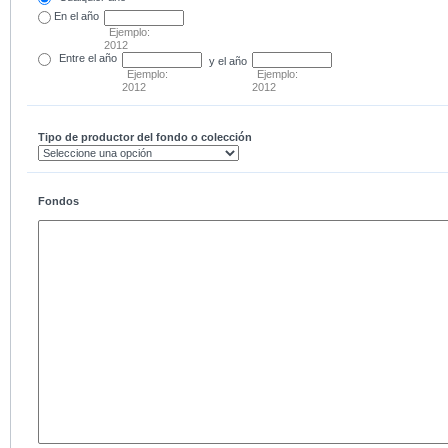
En el
año
Ejemplo:
2012
Entre
el año
y el año
Ejemplo:
Ejemplo:
2012
2012
Tipo de productor del fondo o colección
Fondos