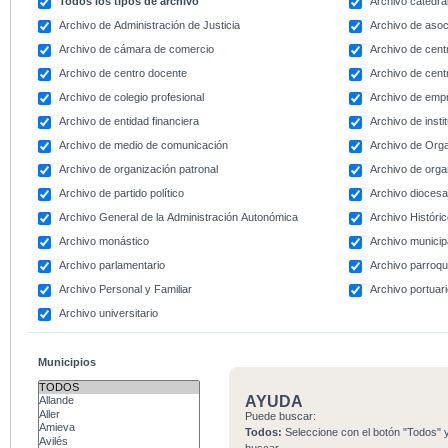
Todos los tipos de archivo
Archivo catedral
Archivo de Administración de Justicia
Archivo de asoc
Archivo de cámara de comercio
Archivo de centr
Archivo de centro docente
Archivo de centr
Archivo de colegio profesional
Archivo de emp
Archivo de entidad financiera
Archivo de instit
Archivo de medio de comunicación
Archivo de Org
Archivo de organización patronal
Archivo de orga
Archivo de partido político
Archivo dioces
Archivo General de la Administración Autonómica
Archivo Históri
Archivo monástico
Archivo municip
Archivo parlamentario
Archivo parroqu
Archivo Personal y Familiar
Archivo portuar
Archivo universitario
Municipios
AYUDA
Puede buscar:
Todos:
Seleccione con el botón "Todos" y