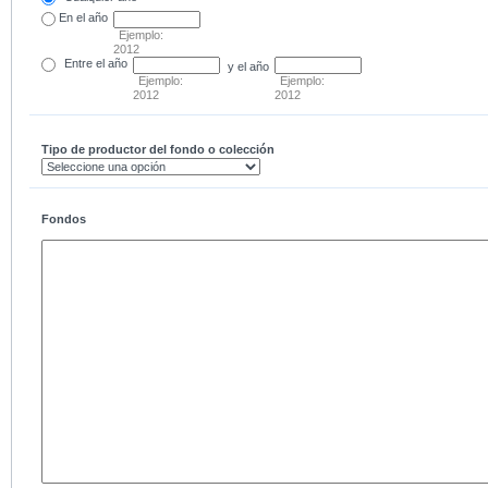
En el
año
Ejemplo:
2012
Entre
el año
y el año
Ejemplo:
Ejemplo:
2012
2012
Tipo de productor del fondo o colección
Fondos