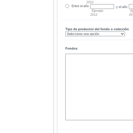
2012
Entre
el año
y el año
Ejemplo:
E
2012
20
Tipo de productor del fondo o colección
Fondos