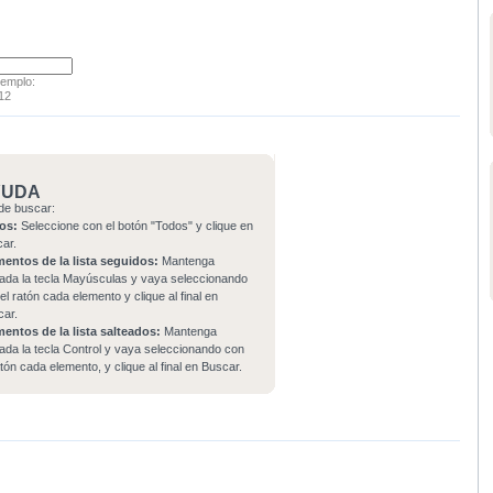
jemplo:
12
YUDA
de buscar:
os:
Seleccione con el botón "Todos" y clique en
car.
mentos de la lista seguidos:
Mantenga
ada la tecla Mayúsculas y vaya seleccionando
el ratón cada elemento y clique al final en
car.
mentos de la lista salteados:
Mantenga
ada la tecla Control y vaya seleccionando con
atón cada elemento, y clique al final en Buscar.