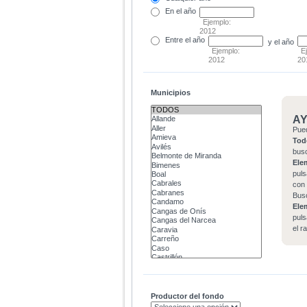
En el
año
Ejemplo:
2012
Entre
el año
y el año
Ejemplo:
E
2012
20
Municipios
A
Pue
Tod
bus
Ele
puls
con 
Bus
Ele
puls
el r
Productor del fondo