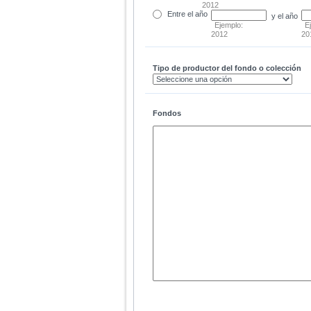
2012
Entre
el año
y el año
Ejemplo:
E
2012
20
Tipo de productor del fondo o colección
Fondos