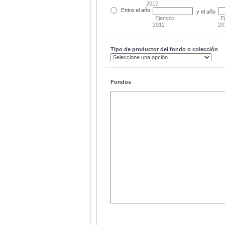
2012
Entre
el año
y el año
Ejemplo:
E
2012
20
Tipo de productor del fondo o colección
Fondos