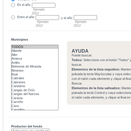
En el
año
Ejemplo:
2012
Entre
el año
y el año
Ejemplo:
Ejemplo:
2012
2012
Municipios
AYUDA
Puede buscar:
Todos:
Seleccione con el botón "Todos" y
buscar.
Elementos de la lista seguidos:
Mante
pulsada la tecla Mayúsculas y vaya sele
con el ratón cada elemento y clique al fina
Buscar.
Elementos de la lista salteados:
Mante
pulsada la tecla Control y vaya seleccio
el ratón cada elemento, y clique al final e
Productor del fondo