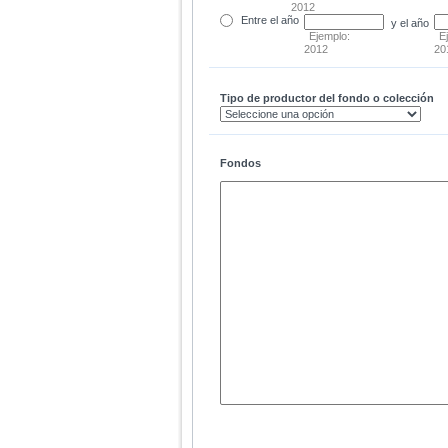
2012
Entre
el año
y el año
Ejemplo:
E
2012
20
Tipo de productor del fondo o colección
Fondos