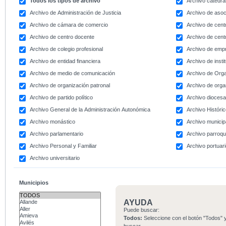
Todos los tipos de archivo
Archivo catedral
Archivo de Administración de Justicia
Archivo de asoc
Archivo de cámara de comercio
Archivo de centr
Archivo de centro docente
Archivo de centr
Archivo de colegio profesional
Archivo de emp
Archivo de entidad financiera
Archivo de instit
Archivo de medio de comunicación
Archivo de Org
Archivo de organización patronal
Archivo de orga
Archivo de partido político
Archivo dioces
Archivo General de la Administración Autonómica
Archivo Históri
Archivo monástico
Archivo municip
Archivo parlamentario
Archivo parroqu
Archivo Personal y Familiar
Archivo portuar
Archivo universitario
Municipios
AYUDA
Puede buscar:
Todos:
Seleccione con el botón "Todos" y