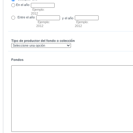
En el
año
Ejemplo:
2012
Entre
el año
y el año
Ejemplo:
Ejemplo:
2012
2012
Tipo de productor del fondo o colección
Fondos