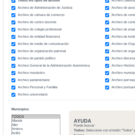
Todos los tipos de archivo
Archivo catedral
Archivo de Administración de Justicia
Archivo de asoc
Archivo de cámara de comercio
Archivo de centr
Archivo de centro docente
Archivo de centr
Archivo de colegio profesional
Archivo de emp
Archivo de entidad financiera
Archivo de instit
Archivo de medio de comunicación
Archivo de Org
Archivo de organización patronal
Archivo de orga
Archivo de partido político
Archivo dioces
Archivo General de la Administración Autonómica
Archivo Históri
Archivo monástico
Archivo municip
Archivo parlamentario
Archivo parroqu
Archivo Personal y Familiar
Archivo portuar
Archivo universitario
Municipios
AYUDA
Puede buscar:
Todos:
Seleccione con el botón "Todos" y